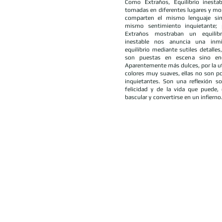
Como Extraños, Equilibrio inestab
tomadas en diferentes lugares y m
comparten el mismo lenguaje si
mismo sentimiento inquietante;
Extraños mostraban un equilibr
inestable nos anuncia una inm
equilibrio mediante sutiles detalles
son puestas en escena sino enc
Aparentemente más dulces, por la ut
colores muy suaves, ellas no son po
inquietantes. Son una reflexión so
felicidad y de la vida que puede
bascular y convertirse en un infierno