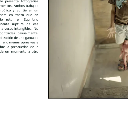
le presenta fotografías
omentos. Ambos trabajos
mbólico y contienen un
 pero en tanto que en
io roto, en Equilibrio
inente ruptura de ese
, a veces intangibles. No
ontradas casualmente.
ilización de una gama de
r ello menos opresivas e
bre la precariedad de la
, de un momento a otro
.