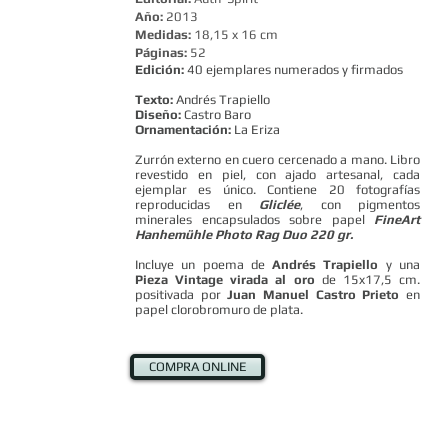
Año:
2013
Medidas:
18,15 x 16 cm
Páginas:
52
Edición:
40 ejemplares numerados y firmados
Texto:
Andrés Trapiello
Diseño:
Castro Baro
Ornamentación:
La Eriza
Zurrón externo en cuero cercenado a mano. Libro
revestido en piel, con ajado artesanal, cada
ejemplar es único. Contiene 20 fotografías
reproducidas en
Gliclée
, con pigmentos
minerales encapsulados sobre papel
FineArt
Hanhemühle Photo Rag Duo 220 gr.
Incluye un poema de
Andrés Trapiello
y una
Pieza Vintage virada al oro
de 15x17,5 cm.
positivada por
Juan Manuel Castro Prieto
en
papel clorobromuro de plata.
COMPRA ONLINE