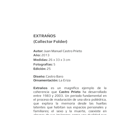
EXTRAÑOS
(Collector Folder)
Autor:
Juan Manuel Castro Prieto
Año:
2013
Medidas:
26 x 33 x 3 cm
Fotografías:
5
Edición:
25
Diseño:
Castro Baro
Ornamentación:
La Eriza
Extraños
es un magnifico ejemplo de la
coherencia que
Castro Prieto
ha desarrollado
entre 1983 y 2003. Un periodo fundamental en
el proceso de maduración de una obra poliédrica,
que explora la memoria desde las huellas
latentes que habitan sus espacios personales y
familiares; el sexo y la muerte, coexiste en
algunas de sus imágenes como una dualidad que